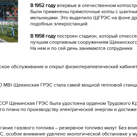
В 1952 году
впервые в отечественном котлост
были применены прямоточные котлы с шахтны
мельницами. Это выделило ЩГРЭС на фоне др
подобных элекростанций.
В 1958 году
построен стадион, который отнесся
лучшим спортивным сооружениям Щекинского
На нем и по сей день занимаются сотрудники
кое обслуживание и открыт физиотерапевтический кабинет
0 МВт Щекинская ГРЭС стала самой мощной тепловой станц
ССР Щекинская ГРЭС была удостоена орденом Трудового К
о плана по производству электрической энергии и достиж
ние газового топлива – резервное топливо мазут. Без вни
С, особое внимание уделено экологической обстановке у м