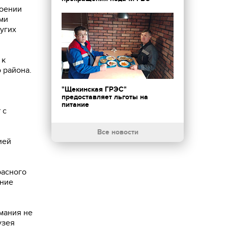
роении
ми
угих
 к
 района.
"Щекинская ГРЭС"
предоставляет льготы на
питание
 с
Все новости
ией
расного
ение
мания не
узея