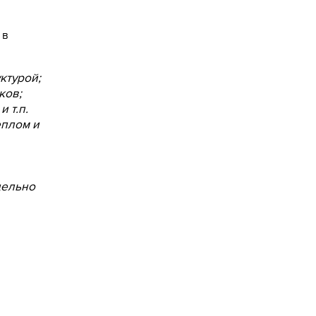
 в
ктурой;
ков;
 т.п.
еплом и
дельно