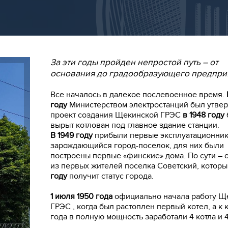
За эти годы пройден непростой путь – от
основания до градообразующего предпри
Все началось в далекое послевоенное время.
году
Министерством электростанций был утве
проект создания Щекинской ГРЭС
в 1948 году
вырыт котлован под главное здание станции.
В 1949 году
прибыли первые эксплуатационник
зарождающийся город-поселок, для них были
построены первые «финские» дома. По сути – 
из первых жителей поселка Советский, котор
году
получит статус города.
1 июля 1950 года
официально начала работу Щ
ГРЭС , когда был растоплен первый котел, а к 
года в полную мощность заработали 4 котла и 