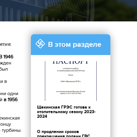
В этом разделе
ятия.
В 1946
ржден
был
и в
они одни
ый
в 1956
Щекинская ГРЭС готова к
отопительному сезону 2023-
2024
екинская
концу
4 турбины.
О продлении сроков
прекращения подачи ГВС